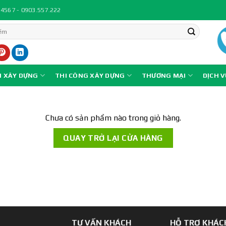
.4567 - 0903.557.222
N XÂY DỰNG
THI CÔNG XÂY DỰNG
THƯƠNG MẠI
DỊCH 
Chưa có sản phẩm nào trong giỏ hàng.
QUAY TRỞ LẠI CỬA HÀNG
TƯ VẤN KHÁCH
HỖ TRỢ KHÁC