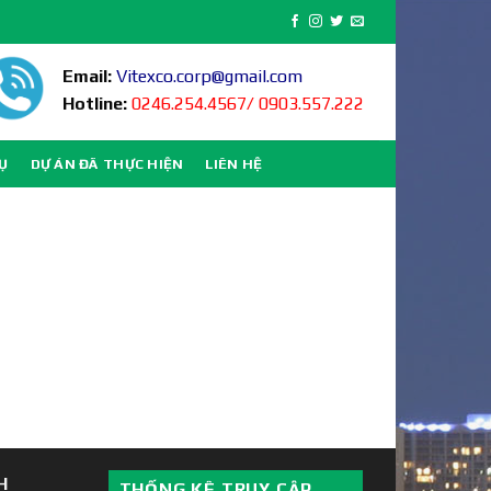
Email:
Vitexco.corp@gmail.com
Hotline:
0246.254.4567/ 0903.557.222
VỤ
DỰ ÁN ĐÃ THỰC HIỆN
LIÊN HỆ
H
THỐNG KÊ TRUY CẬP