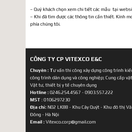
– Quý khách chọn xem chi tiết các mẫu tại webs
– Khi đã tìm được các thông tin cần thiết. Kính m
phía chúng tôi.
CÔNG TY CP VITEXCO E&C
Chuyên :
T
ư vấn thi công xây dựng công trình kiến
công trình dân dụng và công nghiệp; Cung cấp vật
Vật tư, thiết bị y tế chuyên dụng
Hotline :
0246.254.4567 - 0903.557.222
MST
: 0106297230
Địa chỉ:
N02 LK88 - Khu Cây Quýt - Khu đô thị Vă
Đông - Hà Nội
Email :
Vitexco.corp@gmail.com