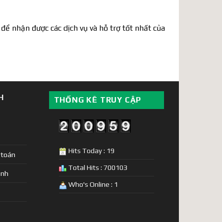
 để nhận được các dịch vụ và hỗ trợ tốt nhất của
H
THỐNG KÊ TRUY CẬP
Hits Today : 19
 toán
Total Hits : 700103
ịnh
Who's Online : 1