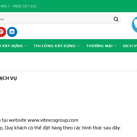
.4567 - 0903.557.222
N XÂY DỰNG
THI CÔNG XÂY DỰNG
THƯƠNG MẠI
DỊCH 
ỊCH VỤ
m tại website www.vitexcogroup.com
 Quý khách có thể đặt hàng theo các hình thức sau đây: