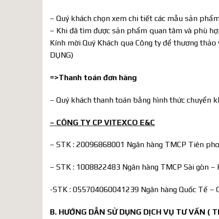
– Quý khách chọn xem chi tiết các mẫu sản phẩ
– Khi đã tìm được sản phẩm quan tâm và phù hợp, 
Kính mời Quý Khách qua Công ty để thương thảo
DỤNG)
=>Thanh toán đơn hàng
– Quý khách thanh toán bằng hình thức chuyển k
– CÔNG TY CP VITEXCO E&C
– STK : 20096868001 Ngân hàng TMCP Tiên pho
– STK : 1008822483 Ngân hàng TMCP Sài gòn – 
-STK : 055704060041239 Ngân hàng Quốc Tế – C
B. HƯỚNG DẪN SỬ DỤNG DỊCH VỤ TƯ VẤN ( TH