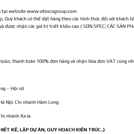
m tại website www.vitexcogroup.com
Quý khách có thể đặt hàng theo các hình thức đối với khách hàng
 và được nhận các giá trị triết khấu cao ( SƠN SPEC; CÁC SẢ
hoản, thanh toán 100% đơn hàng và nhận hóa đơn VAT cũng như 
ng – Hội sở
Hà Nội. Chi nhánh Hàm Long
hi nhánh Xa la
IẾT KẾ, LẬP DỰ ÁN, QUY HOẠCH KIẾN TRÚC..)