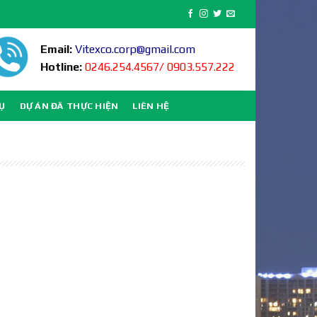
Email:
Vitexco.corp@gmail.com
Hotline:
0246.254.4567/ 0903.557.222
VỤ
DỰ ÁN ĐÃ THỰC HIỆN
LIÊN HỆ