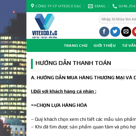
Skip
CÔNG TY CP VITEXCO E&C
EMAIL
0246.254
to
Tìm
content
kiếm:
TRANG CHỦ
GIỚI THIỆU
TƯ VẤ
HƯỚNG DẪN THANH TOÁN
A. HƯỚNG DẪN MUA HÀNG THƯƠNG MẠI VÀ D
I.Đối với khách hàng cá nhân :
=>CHỌN LỰA HÀNG HÓA
– Quý khách chọn xem chi tiết các mẫu sản phẩ
– Khi đã tìm được sản phẩm quan tâm và phù hợp,