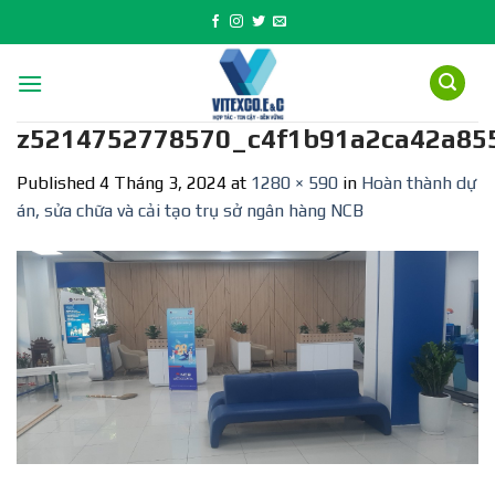
Skip
to
content
z5214752778570_c4f1b91a2ca42a85
Published
4 Tháng 3, 2024
at
1280 × 590
in
Hoàn thành dự
án, sửa chữa và cải tạo trụ sở ngân hàng NCB