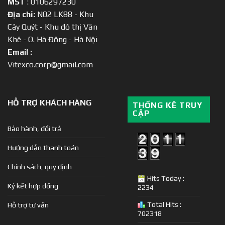
MST
: 0106297230
Địa chỉ:
N02 LK88 - Khu
Cây Quýt - Khu đô thị Văn
Khê - Q. Hà Đông - Hà Nội
Email :
Vitexco.corp@gmail.com
HỖ TRỢ KHÁCH HÀNG
THỐNG KÊ TRUY
CẬP
Bảo hành, đổi trả
Hướng dẫn thanh toán
Chính sách, quy định
Hits Today :
Ký kết hợp đồng
2234
Total Hits :
Hỗ trợ tư vấn
702318