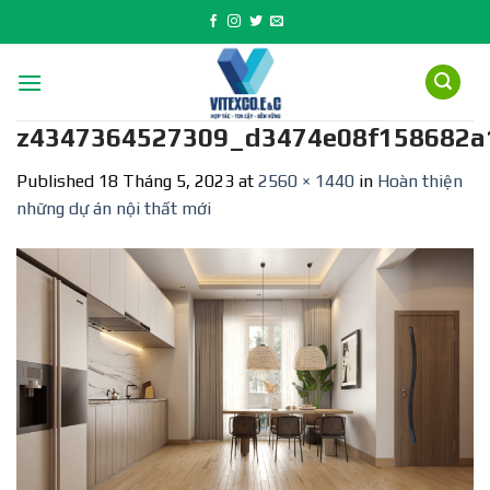
Skip
to
content
z4347364527309_d3474e08f158682a
Published
18 Tháng 5, 2023
at
2560 × 1440
in
Hoàn thiện
những dự án nội thất mới