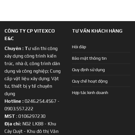
CÔNG TY CP VITEXCO
TƯ VẤN KHÁCH HÀNG
E&C
Hỏi đáp
Chuyên :
T
ư vấn thi công
xây dựng công trình kiến
Bảo mật thông tin
trúc, nhà ở, công trình dân
Quy định sử dụng
dụng và công nghiệp; Cung
cấp vật liệu xây dựng; Vật
Quy chế hoạt động
tư, thiết bị y tế chuyên
Hợp tác kinh doanh
dụng
Hotline :
0246.254.4567 -
0903.557.222
MST
: 0106297230
Địa chỉ:
N02 LK88 - Khu
Cây Quýt - Khu đô thị Văn