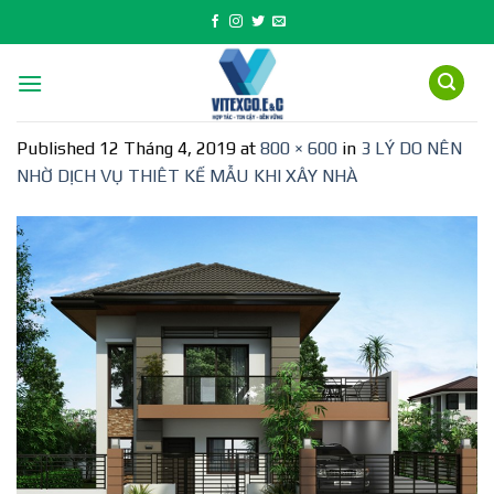
Skip
to
content
Published
12 Tháng 4, 2019
at
800 × 600
in
3 LÝ DO NÊN
NHỜ DỊCH VỤ THIÊT KẾ MẪU KHI XÂY NHÀ