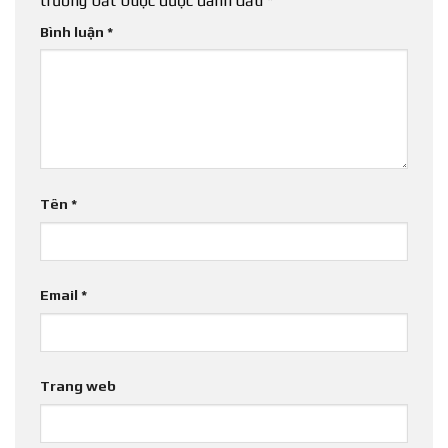
trường bắt buộc được đánh dấu
*
Bình luận
*
Tên
*
Email
*
Trang web