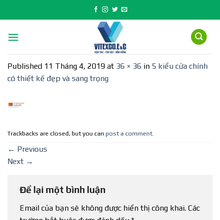
Skip
to
content
Published
11 Tháng 4, 2019
at
36 × 36
in
5 kiểu cửa chính
có thiết kế đẹp và sang trọng
Trackbacks are closed, but you can
post a comment
.
←
Previous
Next
→
Để lại một bình luận
Email của bạn sẽ không được hiển thị công khai.
Các