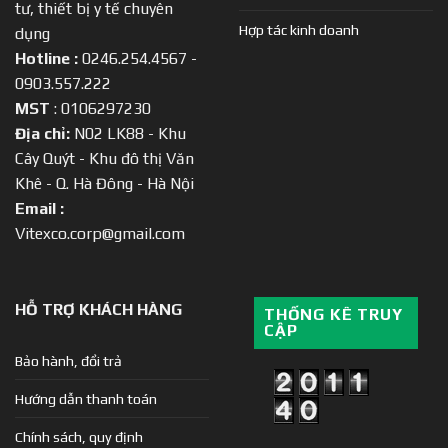
tư, thiết bị y tế chuyên
Hợp tác kinh doanh
dụng
Hotline :
0246.254.4567 -
0903.557.222
MST
: 0106297230
Địa chỉ:
N02 LK88 - Khu
Cây Quýt - Khu đô thị Văn
Khê - Q. Hà Đông - Hà Nội
Email :
Vitexco.corp@gmail.com
HỖ TRỢ KHÁCH HÀNG
THỐNG KÊ TRUY
CẬP
Bảo hành, đổi trả
Hướng dẫn thanh toán
Chính sách, quy định