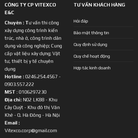
CÔNG TY CP VITEXCO
TƯ VẤN KHÁCH HÀNG
E&C
Hỏi đáp
Chuyên :
T
ư vấn thi công
xây dựng công trình kiến
Bảo mật thông tin
trúc, nhà ở, công trình dân
Quy định sử dụng
dụng và công nghiệp; Cung
cấp vật liệu xây dựng; Vật
Quy chế hoạt động
tư, thiết bị y tế chuyên
Hợp tác kinh doanh
dụng
Hotline :
0246.254.4567 -
0903.557.222
MST
: 0106297230
Địa chỉ:
N02 LK88 - Khu
Cây Quýt - Khu đô thị Văn
Khê - Q. Hà Đông - Hà Nội
Email :
Vitexco.corp@gmail.com