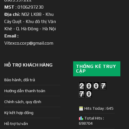
MST
: 0106297230
Địa chỉ:
N02 LK88 - Khu
Cây Quýt - Khu đô thị Văn
Khê - Q. Hà Đông - Hà Nội
Email :
Vitexco.corp@gmail.com
HỖ TRỢ KHÁCH HÀNG
THỐNG KÊ TRUY
CẬP
Bảo hành, đổi trả
Hướng dẫn thanh toán
Chính sách, quy định
Hits Today : 645
Ký kết hợp đồng
Total Hits :
698704
Hỗ trợ tư vấn