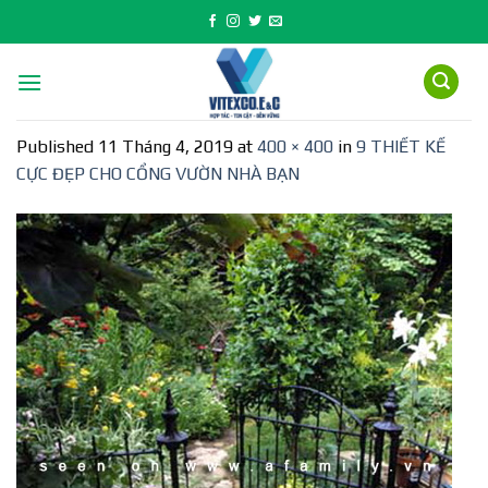
Skip
to
content
Published
11 Tháng 4, 2019
at
400 × 400
in
9 THIẾT KẾ
CỰC ĐẸP CHO CỔNG VƯỜN NHÀ BẠN