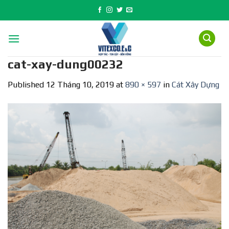
Skip
to
content
cat-xay-dung00232
Published
12 Tháng 10, 2019
at
890 × 597
in
Cát Xây Dựng