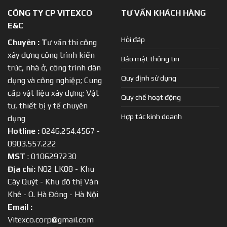
CÔNG TY CP VITEXCO
TƯ VẤN KHÁCH HÀNG
E&C
Hỏi đáp
Chuyên :
T
ư vấn thi công
xây dựng công trình kiến
Bảo mật thông tin
trúc, nhà ở, công trình dân
Quy định sử dụng
dụng và công nghiệp; Cung
cấp vật liệu xây dựng; Vật
Quy chế hoạt động
tư, thiết bị y tế chuyên
Hợp tác kinh doanh
dụng
Hotline :
0246.254.4567 -
0903.557.222
MST
: 0106297230
Địa chỉ:
N02 LK88 - Khu
Cây Quýt - Khu đô thị Văn
Khê - Q. Hà Đông - Hà Nội
Email :
Vitexco.corp@gmail.com