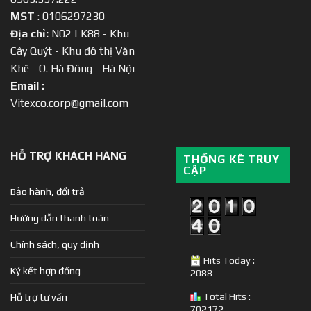
MST
: 0106297230
Địa chỉ:
N02 LK88 - Khu
Cây Quýt - Khu đô thị Văn
Khê - Q. Hà Đông - Hà Nội
Email :
Vitexco.corp@gmail.com
HỖ TRỢ KHÁCH HÀNG
THỐNG KÊ TRUY
CẬP
Bảo hành, đổi trả
Hướng dẫn thanh toán
Chính sách, quy định
Hits Today :
Ký kết hợp đồng
2088
Total Hits :
Hỗ trợ tư vấn
702172