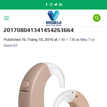
Skip
to
content
201708041341454263664
Published
16 Tháng 10, 2019
at
730 × 730
in
Máy Trợ
thính 01