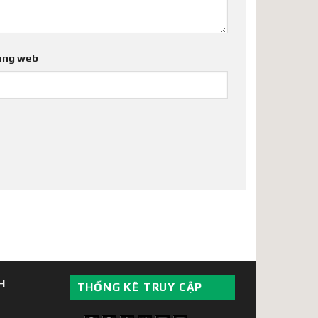
ang web
H
THỐNG KÊ TRUY CẬP