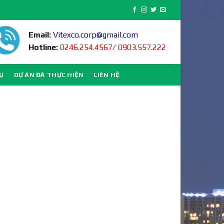
Email:
Vitexco.corp@gmail.com
Hotline:
0246.254.4567/ 0903.557.222
VỤ
DỰ ÁN ĐÃ THỰC HIỆN
LIÊN HỆ