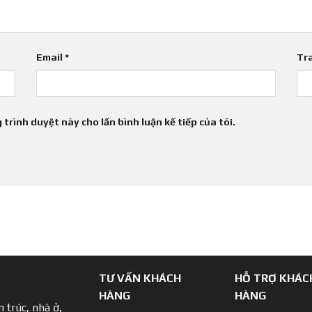
Email
*
Tr
 trình duyệt này cho lần bình luận kế tiếp của tôi.
TƯ VẤN KHÁCH
HỖ TRỢ KHÁC
HÀNG
HÀNG
 trúc, nhà ở,