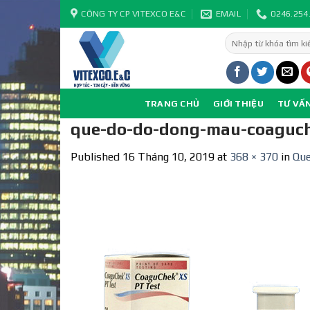
Skip
CÔNG TY CP VITEXCO E&C
EMAIL
0246.254
to
Tìm
content
kiếm:
TRANG CHỦ
GIỚI THIỆU
TƯ VẤ
que-do-do-dong-mau-coaguc
Published
16 Tháng 10, 2019
at
368 × 370
in
Que