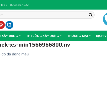
.4567 - 0903.557.222
N XÂY DỰNG
THI CÔNG XÂY DỰNG
THƯƠNG MẠI
DỊCH 
hek-xs-min1566966800.nv
 đo độ đông máu