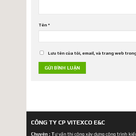
Tên
*
Lưu tên của tôi, email, và trang web trong
CÔNG TY CP VITEXCO E&C
Chuyên :
T
ư vấn thi công xây dựng công trình kiến