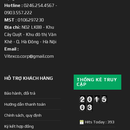
Hotline :
0246.254.4567 -
0903.557.222
MST
: 0106297230
Địa chỉ:
N02 LK88 - Khu
Cây Quýt - Khu đô thị Văn
Khê - Q. Hà Đông - Hà Nội
Email :
Vitexco.corp@gmail.com
HỖ TRỢ KHÁCH HÀNG
THỐNG KÊ TRUY
CẬP
Bảo hành, đổi trả
Hướng dẫn thanh toán
Chính sách, quy định
Hits Today : 393
Ký kết hợp đồng