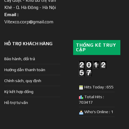
Cây Quýt - Khu đô thị Văn
Khê - Q. Hà Đông - Hà Nội
Email :
Vitexco.corp@gmail.com
HỖ TRỢ KHÁCH HÀNG
THỐNG KÊ TRUY
CẬP
Bảo hành, đổi trả
Hướng dẫn thanh toán
Chính sách, quy định
Hits Today : 655
Ký kết hợp đồng
Total Hits :
703417
Hỗ trợ tư vấn
Who's Online : 1