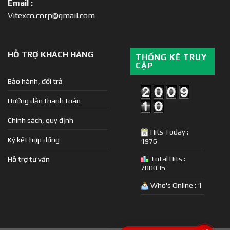
Email :
Vitexco.corp@gmail.com
HỖ TRỢ KHÁCH HÀNG
THỐNG KÊ TRUY
CẬP
Bảo hành, đổi trả
Hướng dẫn thanh toán
Chính sách, quy định
Hits Today :
Ký kết hợp đồng
1976
Total Hits :
Hỗ trợ tư vấn
700035
Who's Online : 1