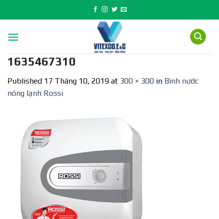
Skip
to
content
1635467310
Published
17 Tháng 10, 2019
at
300 × 300
in
Bình nước
nóng lạnh Rossi