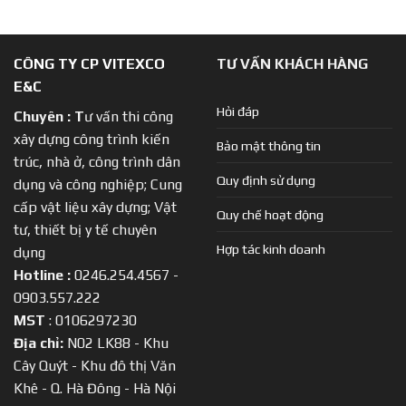
CÔNG TY CP VITEXCO
TƯ VẤN KHÁCH HÀNG
E&C
Hỏi đáp
Chuyên :
T
ư vấn thi công
xây dựng công trình kiến
Bảo mật thông tin
trúc, nhà ở, công trình dân
Quy định sử dụng
dụng và công nghiệp; Cung
cấp vật liệu xây dựng; Vật
Quy chế hoạt động
tư, thiết bị y tế chuyên
Hợp tác kinh doanh
dụng
Hotline :
0246.254.4567 -
0903.557.222
MST
: 0106297230
Địa chỉ:
N02 LK88 - Khu
Cây Quýt - Khu đô thị Văn
Khê - Q. Hà Đông - Hà Nội