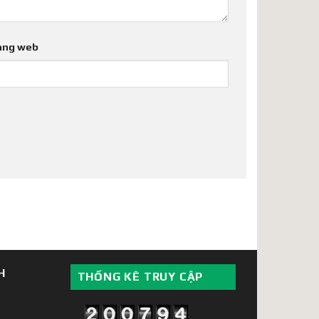
ang web
H
THỐNG KÊ TRUY CẬP