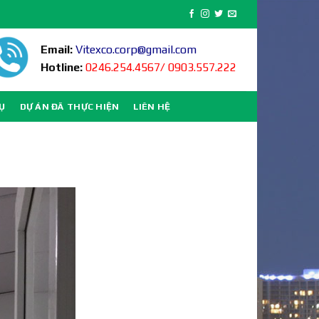
Email:
Vitexco.corp@gmail.com
Hotline:
0246.254.4567/ 0903.557.222
VỤ
DỰ ÁN ĐÃ THỰC HIỆN
LIÊN HỆ