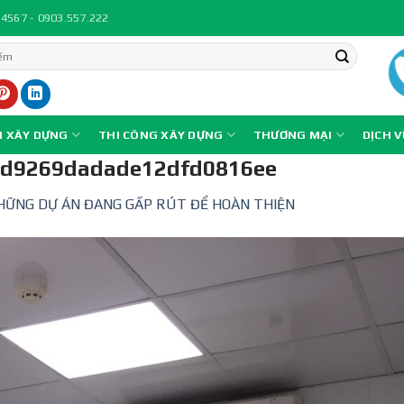
.4567 - 0903.557.222
N XÂY DỰNG
THI CÔNG XÂY DỰNG
THƯƠNG MẠI
DỊCH 
8d9269dadade12dfd0816ee
HỮNG DỰ ÁN ĐANG GẤP RÚT ĐỂ HOÀN THIỆN