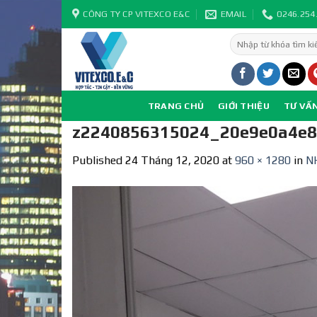
Skip
CÔNG TY CP VITEXCO E&C
EMAIL
0246.254
to
Tìm
content
kiếm:
TRANG CHỦ
GIỚI THIỆU
TƯ VẤ
z2240856315024_20e9e0a4e
Published
24 Tháng 12, 2020
at
960 × 1280
in
N