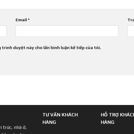
Email
*
Tr
 trình duyệt này cho lần bình luận kế tiếp của tôi.
TƯ VẤN KHÁCH
HỖ TRỢ KHÁC
HÀNG
HÀNG
 trúc, nhà ở,