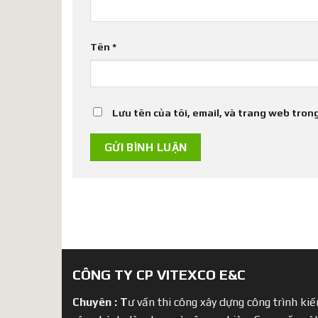
Tên
*
Lưu tên của tôi, email, và trang web trong
CÔNG TY CP VITEXCO E&C
Chuyên :
T
ư vấn thi công xây dựng công trình kiến