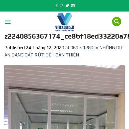
Skip
to
content
z2240856367174_ce8bf18ed33220a7
Published
24 Tháng 12, 2020
at
960 × 1280
in
NHỮNG DỰ
ÁN ĐANG GẤP RÚT ĐỂ HOÀN THIỆN