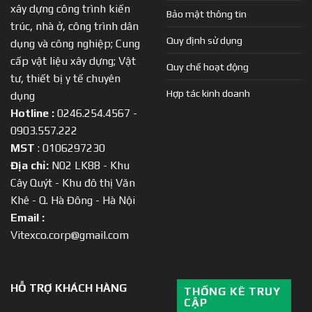
xây dựng công trình kiến
Bảo mật thông tin
trúc, nhà ở, công trình dân
Quy định sử dụng
dụng và công nghiệp; Cung
cấp vật liệu xây dựng; Vật
Quy chế hoạt động
tư, thiết bị y tế chuyên
Hợp tác kinh doanh
dụng
Hotline :
0246.254.4567 -
0903.557.222
MST
: 0106297230
Địa chỉ:
N02 LK88 - Khu
Cây Quýt - Khu đô thị Văn
Khê - Q. Hà Đông - Hà Nội
Email :
Vitexco.corp@gmail.com
HỖ TRỢ KHÁCH HÀNG
THỐNG KÊ TRUY
CẬP