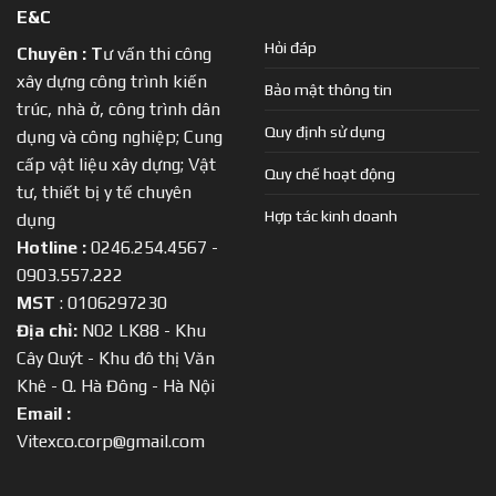
E&C
Hỏi đáp
Chuyên :
T
ư vấn thi công
xây dựng công trình kiến
Bảo mật thông tin
trúc, nhà ở, công trình dân
Quy định sử dụng
dụng và công nghiệp; Cung
cấp vật liệu xây dựng; Vật
Quy chế hoạt động
tư, thiết bị y tế chuyên
Hợp tác kinh doanh
dụng
Hotline :
0246.254.4567 -
0903.557.222
MST
: 0106297230
Địa chỉ:
N02 LK88 - Khu
Cây Quýt - Khu đô thị Văn
Khê - Q. Hà Đông - Hà Nội
Email :
Vitexco.corp@gmail.com