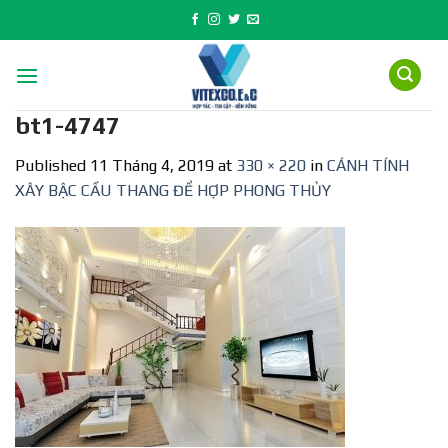
Skip
to
content
bt1-4747
Published
11 Tháng 4, 2019
at
330 × 220
in
CÁNH TÍNH
XÂY BẬC CẦU THANG ĐỂ HỢP PHONG THỦY