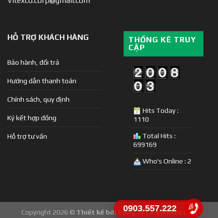
Vitexco.corp@gmail.com
HỖ TRỢ KHÁCH HÀNG
THỐNG KÊ TRUY
CẬP
Bảo hành, đổi trả
Hướng dẫn thanh toán
Chính sách, quy định
Hits Today :
Ký kết hợp đồng
1110
Total Hits :
Hỗ trợ tư vấn
699169
Who's Online : 2
0903.557.222
Copyright 2026 ©
Thiết kế bởi Công ty CP Vitexco E&C