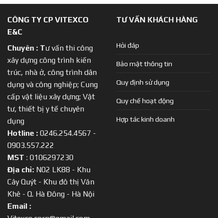
CÔNG TY CP VITEXCO
TƯ VẤN KHÁCH HÀNG
E&C
Hỏi đáp
Chuyên :
T
ư vấn thi công
xây dựng công trình kiến
Bảo mật thông tin
trúc, nhà ở, công trình dân
Quy định sử dụng
dụng và công nghiệp; Cung
cấp vật liệu xây dựng; Vật
Quy chế hoạt động
tư, thiết bị y tế chuyên
Hợp tác kinh doanh
dụng
Hotline :
0246.254.4567 -
0903.557.222
MST
: 0106297230
Địa chỉ:
N02 LK88 - Khu
Cây Quýt - Khu đô thị Văn
Khê - Q. Hà Đông - Hà Nội
Email :