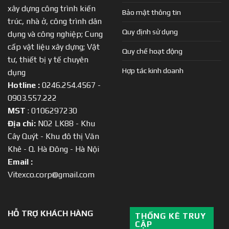
xây dựng công trình kiến
Bảo mật thông tin
trúc, nhà ở, công trình dân
Quy định sử dụng
dụng và công nghiệp; Cung
cấp vật liệu xây dựng; Vật
Quy chế hoạt động
tư, thiết bị y tế chuyên
Hợp tác kinh doanh
dụng
Hotline :
0246.254.4567 -
0903.557.222
MST
: 0106297230
Địa chỉ:
N02 LK88 - Khu
Cây Quýt - Khu đô thị Văn
Khê - Q. Hà Đông - Hà Nội
Email :
Vitexco.corp@gmail.com
HỖ TRỢ KHÁCH HÀNG
THỐNG KÊ TRUY
CẬP