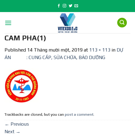
Skip
to
content
CAM PHA(1)
Published
14 Tháng mười một, 2019
at
113 × 113
in
DỰ
ÁN : CUNG CẤP, SỬA CHỮA, BẢO DƯỠNG
Trackbacks are closed, but you can
post a comment
.
←
Previous
Next
→