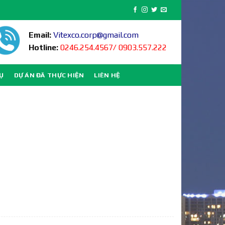
Email:
Vitexco.corp@gmail.com
Hotline:
0246.254.4567/ 0903.557.222
VỤ
DỰ ÁN ĐÃ THỰC HIỆN
LIÊN HỆ