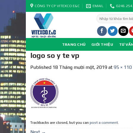
Skip
CÔNG TY CP VITEXCO E&C
EMAIL
0246.254
to
Tìm
content
kiếm:
TRANG CHỦ
GIỚI THIỆU
TƯ VẤ
logo so y te vp
Published
18 Tháng mười một, 2019
at
95 × 110
Trackbacks are closed, but you can
post a comment
.
Next
→