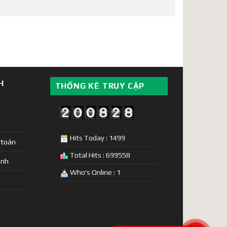
H
THỐNG KÊ TRUY CẬP
Hits Today : 1499
 toán
Total Hits : 699558
ịnh
Who's Online : 1