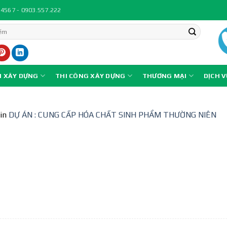
.4567 - 0903.557.222
N XÂY DỰNG
THI CÔNG XÂY DỰNG
THƯƠNG MẠI
DỊCH 
in
DỰ ÁN : CUNG CẤP HÓA CHẤT SINH PHẨM THƯỜNG NIÊN