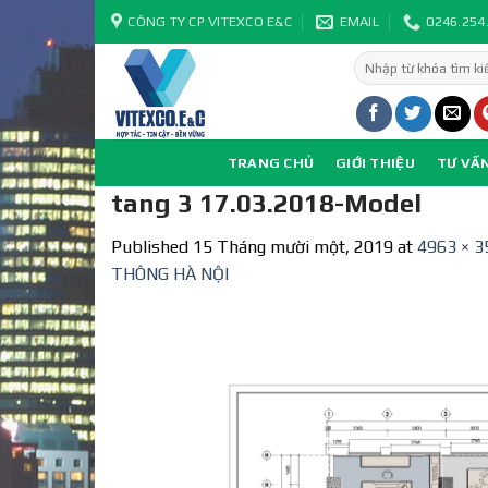
Skip
CÔNG TY CP VITEXCO E&C
EMAIL
0246.254
to
Tìm
content
kiếm:
TRANG CHỦ
GIỚI THIỆU
TƯ VẤ
tang 3 17.03.2018-Model
Published
15 Tháng mười một, 2019
at
4963 × 3
THÔNG HÀ NỘI