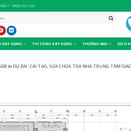
.4567 - 0903.557.222
N XÂY DỰNG
THI CÔNG XÂY DỰNG
THƯƠNG MẠI
DỊCH 
508
in
DỰ ÁN : CẢI TẠO, SỬA CHỮA TÒA NHÀ TRUNG TÂM GI