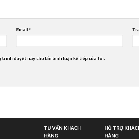
Email
*
Tr
 trình duyệt này cho lần bình luận kế tiếp của tôi.
TƯ VẤN KHÁCH
HỖ TRỢ KHÁC
HÀNG
HÀNG