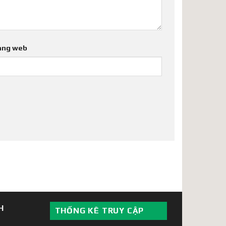
ang web
H
THỐNG KÊ TRUY CẬP