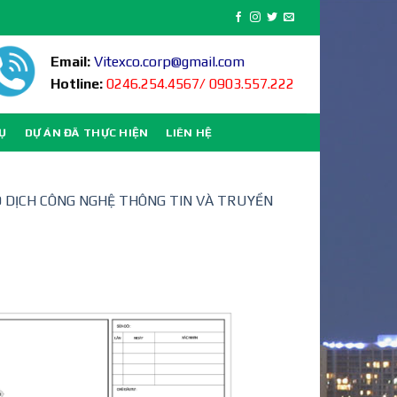
Email:
Vitexco.corp@gmail.com
Hotline:
0246.254.4567/ 0903.557.222
VỤ
DỰ ÁN ĐÃ THỰC HIỆN
LIÊN HỆ
AO DỊCH CÔNG NGHỆ THÔNG TIN VÀ TRUYỀN