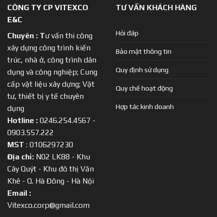
CÔNG TY CP VITEXCO
TƯ VẤN KHÁCH HÀNG
E&C
Hỏi đáp
Chuyên :
T
ư vấn thi công
xây dựng công trình kiến
Bảo mật thông tin
trúc, nhà ở, công trình dân
Quy định sử dụng
dụng và công nghiệp; Cung
cấp vật liệu xây dựng; Vật
Quy chế hoạt động
tư, thiết bị y tế chuyên
Hợp tác kinh doanh
dụng
Hotline :
0246.254.4567 -
0903.557.222
MST
: 0106297230
Địa chỉ:
N02 LK88 - Khu
Cây Quýt - Khu đô thị Văn
Khê - Q. Hà Đông - Hà Nội
Email :
Vitexco.corp@gmail.com