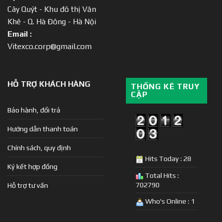
Cây Quýt - Khu đô thị Văn
Khê - Q. Hà Đông - Hà Nội
Email :
Vitexco.corp@gmail.com
HỖ TRỢ KHÁCH HÀNG
THỐNG KÊ TRUY
CẬP
Bảo hành, đổi trả
Hướng dẫn thanh toán
Chính sách, quy định
Hits Today : 28
Ký kết hợp đồng
Total Hits :
702790
Hỗ trợ tư vấn
Who's Online : 1