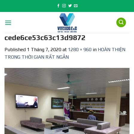
Skip
to
content
cede6ce53c63c13d9872
Published
1 Tháng 7, 2020
at
1280 × 960
in
HOÀN THIỆN
TRONG THỜI GIAN RẤT NGẮN