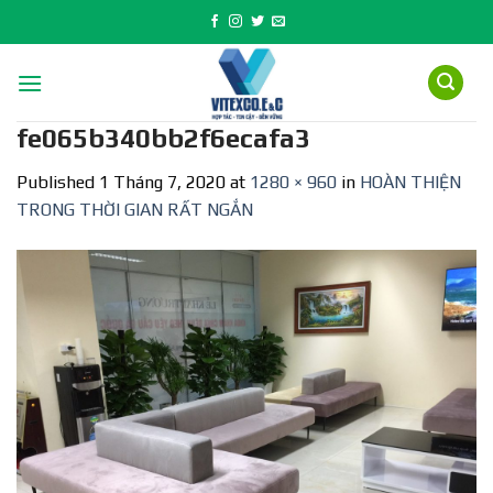
Skip
to
content
fe065b340bb2f6ecafa3
Published
1 Tháng 7, 2020
at
1280 × 960
in
HOÀN THIỆN
TRONG THỜI GIAN RẤT NGẮN