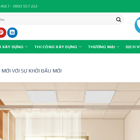
.4567 - 0903.557.222
N XÂY DỰNG
THI CÔNG XÂY DỰNG
THƯƠNG MẠI
DỊCH 
 MỚI VỚI SỰ KHỞI ĐẦU MỚI