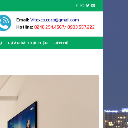
Email:
Vitexco.corp@gmail.com
Hotline:
0246.254.4567/ 0903.557.222
VỤ
DỰ ÁN ĐÃ THỰC HIỆN
LIÊN HỆ