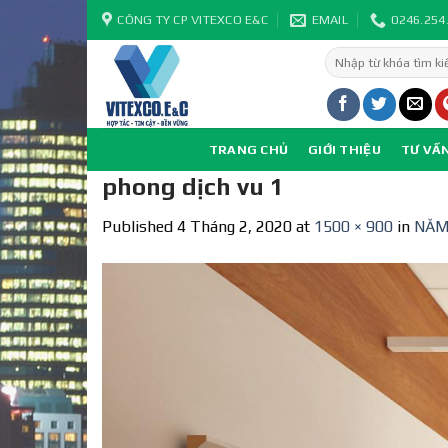
Skip
CÔNG TY CP VITEXCO E&C
EMAIL
0246.254
to
Tìm
content
kiếm:
TRANG CHỦ
GIỚI THIỆU
TƯ VẤ
phong dịch vu 1
Published
4 Tháng 2, 2020
at
1500 × 900
in
NĂM