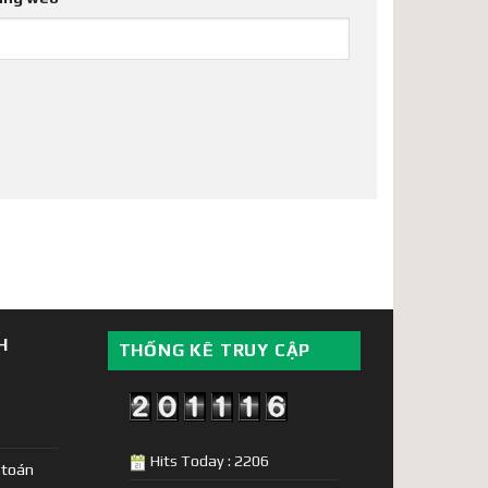
H
THỐNG KÊ TRUY CẬP
Hits Today : 2206
 toán