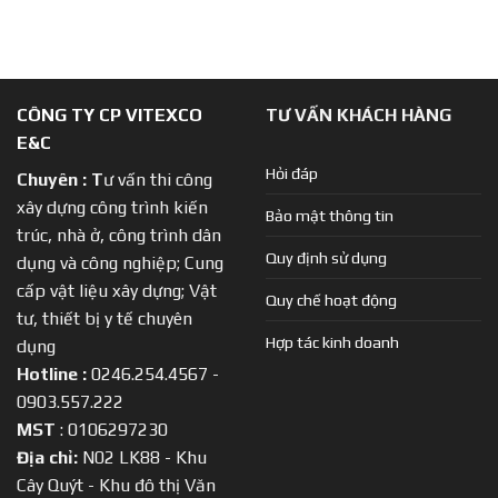
CÔNG TY CP VITEXCO
TƯ VẤN KHÁCH HÀNG
E&C
Hỏi đáp
Chuyên :
T
ư vấn thi công
xây dựng công trình kiến
Bảo mật thông tin
trúc, nhà ở, công trình dân
Quy định sử dụng
dụng và công nghiệp; Cung
cấp vật liệu xây dựng; Vật
Quy chế hoạt động
tư, thiết bị y tế chuyên
Hợp tác kinh doanh
dụng
Hotline :
0246.254.4567 -
0903.557.222
MST
: 0106297230
Địa chỉ:
N02 LK88 - Khu
Cây Quýt - Khu đô thị Văn