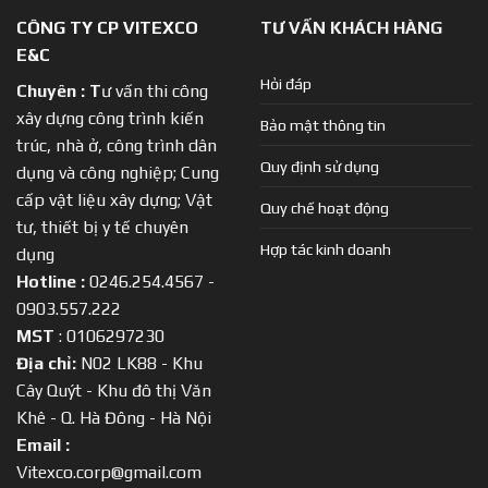
CÔNG TY CP VITEXCO
TƯ VẤN KHÁCH HÀNG
E&C
Hỏi đáp
Chuyên :
T
ư vấn thi công
xây dựng công trình kiến
Bảo mật thông tin
trúc, nhà ở, công trình dân
Quy định sử dụng
dụng và công nghiệp; Cung
cấp vật liệu xây dựng; Vật
Quy chế hoạt động
tư, thiết bị y tế chuyên
Hợp tác kinh doanh
dụng
Hotline :
0246.254.4567 -
0903.557.222
MST
: 0106297230
Địa chỉ:
N02 LK88 - Khu
Cây Quýt - Khu đô thị Văn
Khê - Q. Hà Đông - Hà Nội
Email :
Vitexco.corp@gmail.com