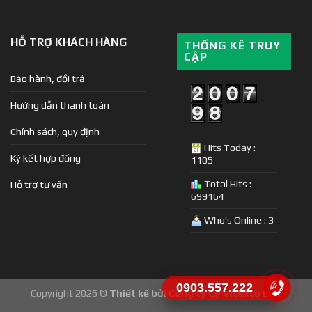
HỖ TRỢ KHÁCH HÀNG
THỐNG KÊ TRUY
CẬP
Bảo hành, đổi trả
Hướng dẫn thanh toán
Chính sách, quy định
Hits Today :
Ký kết hợp đồng
1105
Total Hits :
Hỗ trợ tư vấn
699164
Who's Online : 3
0903.557.222
Copyright 2026 ©
Thiết kế bởi Công ty CP Vitexco E&C