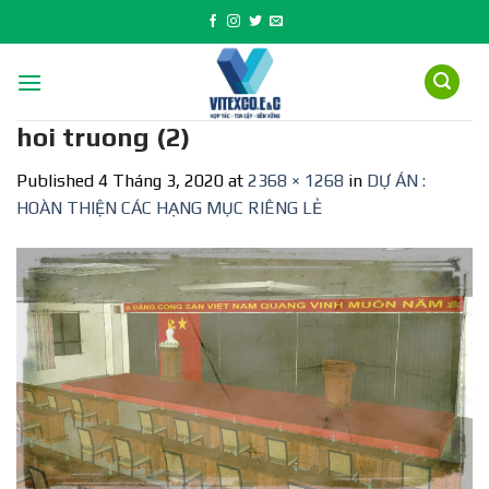
Skip
to
content
hoi truong (2)
Published
4 Tháng 3, 2020
at
2368 × 1268
in
DỰ ÁN :
HOÀN THIỆN CÁC HẠNG MỤC RIÊNG LẺ