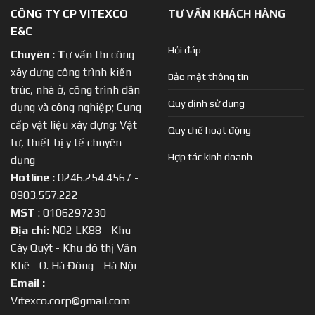
CÔNG TY CP VITEXCO
TƯ VẤN KHÁCH HÀNG
E&C
Hỏi đáp
Chuyên :
T
ư vấn thi công
xây dựng công trình kiến
Bảo mật thông tin
trúc, nhà ở, công trình dân
Quy định sử dụng
dụng và công nghiệp; Cung
cấp vật liệu xây dựng; Vật
Quy chế hoạt động
tư, thiết bị y tế chuyên
Hợp tác kinh doanh
dụng
Hotline :
0246.254.4567 -
0903.557.222
MST
: 0106297230
Địa chỉ:
N02 LK88 - Khu
Cây Quýt - Khu đô thị Văn
Khê - Q. Hà Đông - Hà Nội
Email :
Vitexco.corp@gmail.com