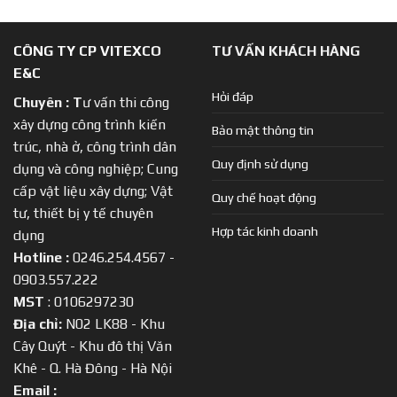
CÔNG TY CP VITEXCO
TƯ VẤN KHÁCH HÀNG
E&C
Hỏi đáp
Chuyên :
T
ư vấn thi công
xây dựng công trình kiến
Bảo mật thông tin
trúc, nhà ở, công trình dân
Quy định sử dụng
dụng và công nghiệp; Cung
cấp vật liệu xây dựng; Vật
Quy chế hoạt động
tư, thiết bị y tế chuyên
Hợp tác kinh doanh
dụng
Hotline :
0246.254.4567 -
0903.557.222
MST
: 0106297230
Địa chỉ:
N02 LK88 - Khu
Cây Quýt - Khu đô thị Văn
Khê - Q. Hà Đông - Hà Nội
Email :