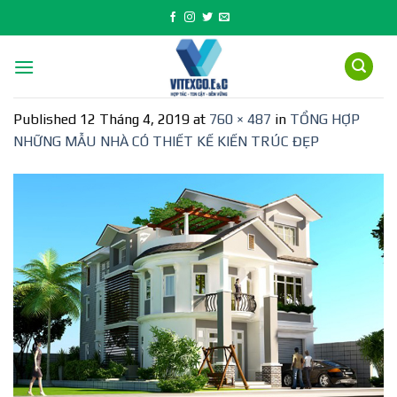
Skip
to
content
Published
12 Tháng 4, 2019
at
760 × 487
in
TỔNG HỢP
NHỮNG MẪU NHÀ CÓ THIẾT KẾ KIẾN TRÚC ĐẸP