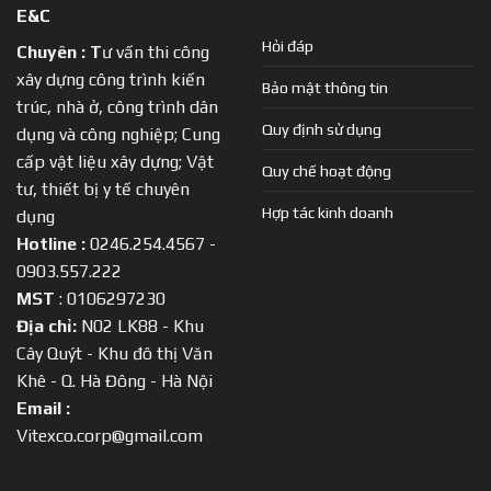
E&C
Hỏi đáp
Chuyên :
T
ư vấn thi công
xây dựng công trình kiến
Bảo mật thông tin
trúc, nhà ở, công trình dân
Quy định sử dụng
dụng và công nghiệp; Cung
cấp vật liệu xây dựng; Vật
Quy chế hoạt động
tư, thiết bị y tế chuyên
Hợp tác kinh doanh
dụng
Hotline :
0246.254.4567 -
0903.557.222
MST
: 0106297230
Địa chỉ:
N02 LK88 - Khu
Cây Quýt - Khu đô thị Văn
Khê - Q. Hà Đông - Hà Nội
Email :
Vitexco.corp@gmail.com