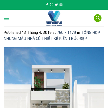
Skip
to
content
Published
12 Tháng 4, 2019
at
760 × 1179
in
TỔNG HỢP
NHỮNG MẪU NHÀ CÓ THIẾT KẾ KIẾN TRÚC ĐẸP