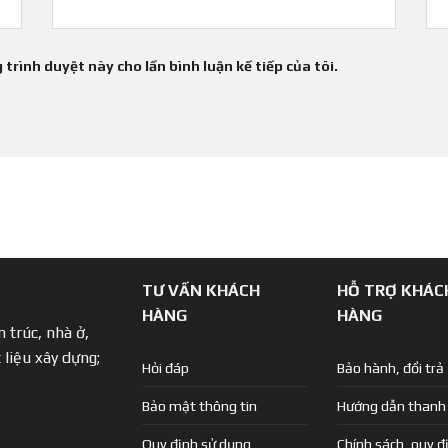
 trình duyệt này cho lần bình luận kế tiếp của tôi.
TƯ VẤN KHÁCH
HỖ TRỢ KHÁC
HÀNG
HÀNG
 trúc, nhà ở,
 liệu xây dựng;
Hỏi đáp
Bảo hành, đổi trả
Bảo mật thông tin
Hướng dẫn thanh
Quy định sử dụng
Chính sách, quy đ