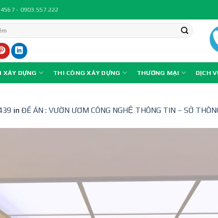
.4567 - 0903.557.222
N XÂY DỰNG
THI CÔNG XÂY DỰNG
THƯƠNG MẠI
DỊCH 
439
in
ĐỀ ÁN : VƯỜN ƯƠM CÔNG NGHỆ THÔNG TIN – SỞ THÔ