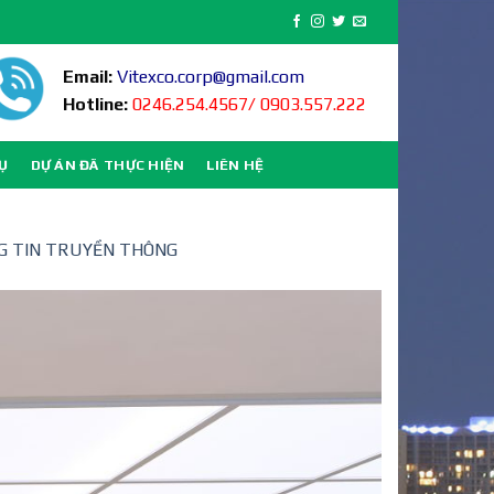
Email:
Vitexco.corp@gmail.com
Hotline:
0246.254.4567/ 0903.557.222
VỤ
DỰ ÁN ĐÃ THỰC HIỆN
LIÊN HỆ
NG TIN TRUYỀN THÔNG