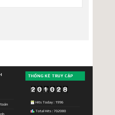
H
THỐNG KÊ TRUY CẬP
Hits Today : 1996
 toán
Total Hits : 702080
ịnh