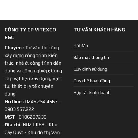
CÔNG TY CP VITEXCO
TƯ VẤN KHÁCH HÀNG
E&C
Hỏi đáp
Chuyên :
T
ư vấn thi công
xây dựng công trình kiến
Bảo mật thông tin
trúc, nhà ở, công trình dân
Quy định sử dụng
dụng và công nghiệp; Cung
cấp vật liệu xây dựng; Vật
Quy chế hoạt động
tư, thiết bị y tế chuyên
Hợp tác kinh doanh
dụng
Hotline :
0246.254.4567 -
0903.557.222
MST
: 0106297230
Địa chỉ:
N02 LK88 - Khu
Cây Quýt - Khu đô thị Văn