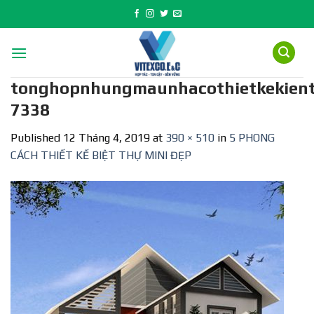
Skip
to
content
tonghopnhungmaunhacothietkekient
7338
Published
12 Tháng 4, 2019
at
390 × 510
in
5 PHONG
CÁCH THIẾT KẾ BIỆT THỰ MINI ĐẸP