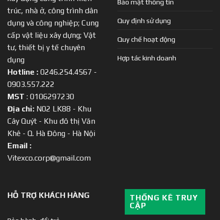
Bảo mật thông tin
trúc, nhà ở, công trình dân
Quy định sử dụng
dụng và công nghiệp; Cung
cấp vật liệu xây dựng; Vật
Quy chế hoạt động
tư, thiết bị y tế chuyên
Hợp tác kinh doanh
dụng
Hotline :
0246.254.4567 -
0903.557.222
MST
: 0106297230
Địa chỉ:
N02 LK88 - Khu
Cây Quýt - Khu đô thị Văn
Khê - Q. Hà Đông - Hà Nội
Email :
Vitexco.corp@gmail.com
HỖ TRỢ KHÁCH HÀNG
THỐNG KÊ TRUY
CẬP