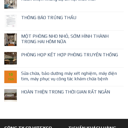
THÔNG BÁO TRÚNG THẦU
MỘT PHÒNG NHO NHỎ, SỚM HÌNH THÀNH
TRONG HAI HÔM NỮA
PHÒNG HỌP KẾT HỢP PHÒNG TRUYỀN THỐNG
Sửa chữa, bảo dưỡng máy xét nghiệm, máy điện
10
tim, máy phục vụ công tác khám chữa bệnh
TH9
HOÀN THIỆN TRONG THỜI GIAN RẤT NGẮN