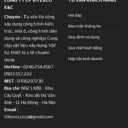
CÔNG TY CP VITEXCO
TƯ VẤN KHÁCH HÀNG
E&C
Hỏi đáp
Chuyên :
T
ư vấn thi công
xây dựng công trình kiến
Bảo mật thông tin
trúc, nhà ở, công trình dân
Quy định sử dụng
dụng và công nghiệp; Cung
cấp vật liệu xây dựng; Vật
Quy chế hoạt động
tư, thiết bị y tế chuyên
Hợp tác kinh doanh
dụng
Hotline :
0246.254.4567 -
0903.557.222
MST
: 0106297230
Địa chỉ:
N02 LK88 - Khu
Cây Quýt - Khu đô thị Văn
Khê - Q. Hà Đông - Hà Nội
Email :
Vitexco.corp@gmail.com