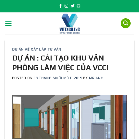
Skip
to
content
DỰ ÁN VỀ XÂY LẮP TƯ VẤN
DỰ ÁN : CẢI TẠO KHU VĂN
PHÒNG LÀM VIỆC CỦA VCCI
POSTED ON
18 THÁNG MƯỜI MỘT, 2019
BY
MR ANH