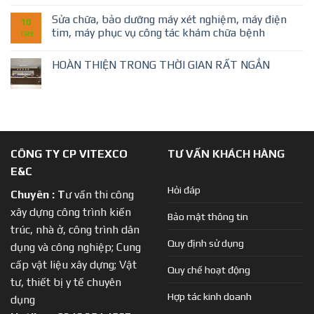
Sửa chữa, bảo dưỡng máy xét nghiệm, máy điện
10
tim, máy phục vụ công tác khám chữa bệnh
TH9
HOÀN THIỆN TRONG THỜI GIAN RẤT NGẮN
CÔNG TY CP VITEXCO
TƯ VẤN KHÁCH HÀNG
E&C
Hỏi đáp
Chuyên :
T
ư vấn thi công
xây dựng công trình kiến
Bảo mật thông tin
trúc, nhà ở, công trình dân
Quy định sử dụng
dụng và công nghiệp; Cung
cấp vật liệu xây dựng; Vật
Quy chế hoạt động
tư, thiết bị y tế chuyên
Hợp tác kinh doanh
dụng