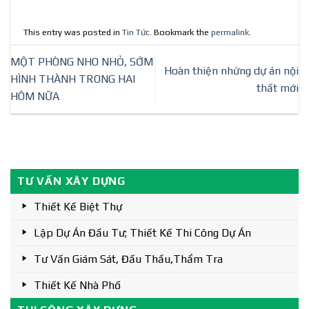
This entry was posted in
Tin Tức
. Bookmark the
permalink
.
MỘT PHÒNG NHO NHỎ, SỚM
Hoàn thiện những dự án nội
HÌNH THÀNH TRONG HAI
thất mới
HÔM NỮA
TƯ VẤN XÂY DỰNG
Thiết Kế Biệt Thự
Lập Dự Án Đầu Tư; Thiết Kế Thi Công Dự Án
Tư Vấn Giám Sát, Đấu Thầu,thẩm Tra
Thiết Kế Nhà Phố