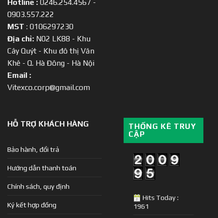
Hotline :
0246.254.4567 -
0903.557.222
MST
: 0106297230
Địa chỉ:
N02 LK88 - Khu
Cây Quýt - Khu đô thị Văn
Khê - Q. Hà Đông - Hà Nội
Email :
Vitexco.corp@gmail.com
HỖ TRỢ KHÁCH HÀNG
THỐNG KÊ TRUY
CẬP
Bảo hành, đổi trả
Hướng dẫn thanh toán
Chính sách, quy định
Hits Today :
Ký kết hợp đồng
1961