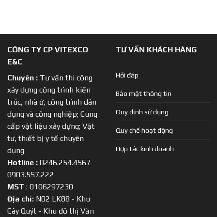
CÔNG TY CP VITEXCO
TƯ VẤN KHÁCH HÀNG
E&C
Hỏi đáp
Chuyên :
T
ư vấn thi công
xây dựng công trình kiến
Bảo mật thông tin
trúc, nhà ở, công trình dân
Quy định sử dụng
dụng và công nghiệp; Cung
cấp vật liệu xây dựng; Vật
Quy chế hoạt động
tư, thiết bị y tế chuyên
Hợp tác kinh doanh
dụng
Hotline :
0246.254.4567 -
0903.557.222
MST
: 0106297230
Địa chỉ:
N02 LK88 - Khu
Cây Quýt - Khu đô thị Văn