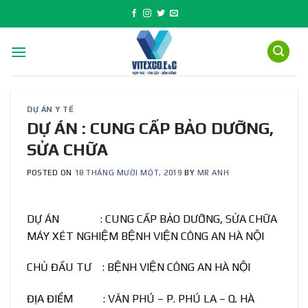
Skip
to
content
DỰ ÁN Y TẾ
DỰ ÁN : CUNG CẤP BẢO DƯỠNG,
SỬA CHỮA
POSTED ON
18 THÁNG MƯỜI MỘT, 2019
BY
MR ANH
DỰ ÁN : CUNG CẤP BẢO DƯỠNG, SỬA CHỮA
MÁY XÉT NGHIỆM BỆNH VIỆN CÔNG AN HÀ NỘI
CHỦ ĐẦU TƯ : BỆNH VIỆN CÔNG AN HÀ NỘI
ĐỊA ĐIỂM : VĂN PHÚ – P. PHÚ LA – Q. HÀ