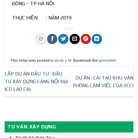
ĐÔNG – TP HÀ NỘI
THỰC HIỆN : NĂM 2019
This entry was posted in
dự án y tế
. Bookmark the
permalink
.
LẬP DỰ ÁN ĐẦU TƯ : ĐẦU
DỰ ÁN : CẢI TẠO KHU VĂN
TƯ XÂY DỰNG CẢNG NỘI ĐỊA
PHÒNG LÀM VIỆC CỦA VCCI
ICD LÀO CAI
TƯ VẤN XÂY DỰNG