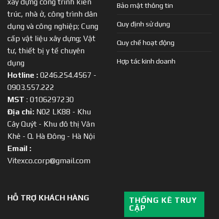
xây dựng công trình kiến
Bảo mật thông tin
trúc, nhà ở, công trình dân
Quy định sử dụng
dụng và công nghiệp; Cung
cấp vật liệu xây dựng; Vật
Quy chế hoạt động
tư, thiết bị y tế chuyên
Hợp tác kinh doanh
dụng
Hotline :
0246.254.4567 -
0903.557.222
MST
: 0106297230
Địa chỉ:
N02 LK88 - Khu
Cây Quýt - Khu đô thị Văn
Khê - Q. Hà Đông - Hà Nội
Email :
Vitexco.corp@gmail.com
HỖ TRỢ KHÁCH HÀNG
THỐNG KÊ TRUY
CẬP