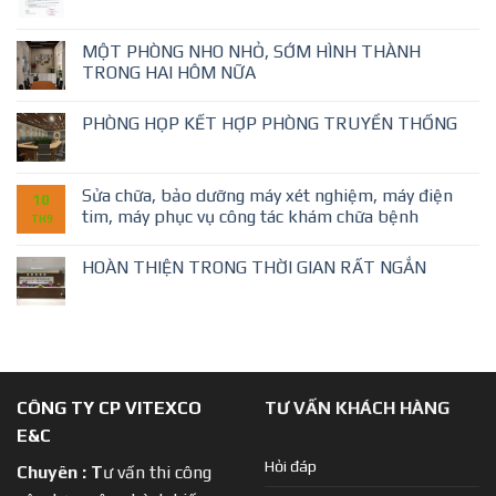
MỘT PHÒNG NHO NHỎ, SỚM HÌNH THÀNH
TRONG HAI HÔM NỮA
PHÒNG HỌP KẾT HỢP PHÒNG TRUYỀN THỐNG
Sửa chữa, bảo dưỡng máy xét nghiệm, máy điện
10
tim, máy phục vụ công tác khám chữa bệnh
TH9
HOÀN THIỆN TRONG THỜI GIAN RẤT NGẮN
CÔNG TY CP VITEXCO
TƯ VẤN KHÁCH HÀNG
E&C
Hỏi đáp
Chuyên :
T
ư vấn thi công