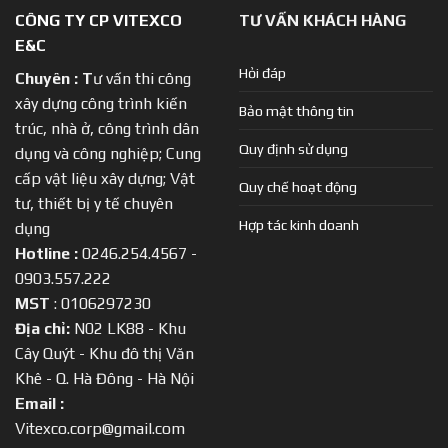
CÔNG TY CP VITEXCO
TƯ VẤN KHÁCH HÀNG
E&C
Hỏi đáp
Chuyên :
T
ư vấn thi công
xây dựng công trình kiến
Bảo mật thông tin
trúc, nhà ở, công trình dân
Quy định sử dụng
dụng và công nghiệp; Cung
cấp vật liệu xây dựng; Vật
Quy chế hoạt động
tư, thiết bị y tế chuyên
Hợp tác kinh doanh
dụng
Hotline :
0246.254.4567 -
0903.557.222
MST
: 0106297230
Địa chỉ:
N02 LK88 - Khu
Cây Quýt - Khu đô thị Văn
Khê - Q. Hà Đông - Hà Nội
Email :
Vitexco.corp@gmail.com