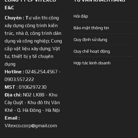
E&C
Hỏi đáp
Chuyên :
T
ư vấn thi công
xây dựng công trình kiến
Bảo mật thông tin
trúc, nhà ở, công trình dân
Quy định sử dụng
dụng và công nghiệp; Cung
cấp vật liệu xây dựng; Vật
Quy chế hoạt động
tư, thiết bị y tế chuyên
Hợp tác kinh doanh
dụng
Hotline :
0246.254.4567 -
0903.557.222
MST
: 0106297230
Địa chỉ:
N02 LK88 - Khu
Cây Quýt - Khu đô thị Văn
Khê - Q. Hà Đông - Hà Nội
Email :
Vitexco.corp@gmail.com