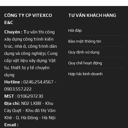
CÔNG TY CP VITEXCO
TƯ VẤN KHÁCH HÀNG
E&C
Hỏi đáp
Chuyên :
T
ư vấn thi công
xây dựng công trình kiến
Bảo mật thông tin
trúc, nhà ở, công trình dân
Quy định sử dụng
dụng và công nghiệp; Cung
cấp vật liệu xây dựng; Vật
Quy chế hoạt động
tư, thiết bị y tế chuyên
Hợp tác kinh doanh
dụng
Hotline :
0246.254.4567 -
0903.557.222
MST
: 0106297230
Địa chỉ:
N02 LK88 - Khu
Cây Quýt - Khu đô thị Văn
Khê - Q. Hà Đông - Hà Nội
Email :