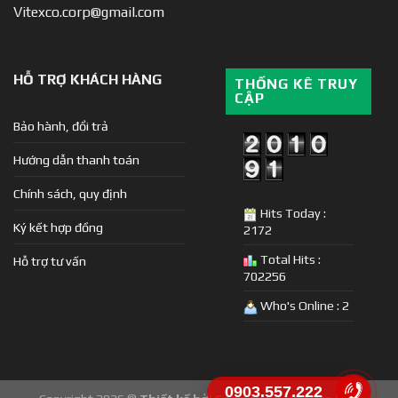
Vitexco.corp@gmail.com
HỖ TRỢ KHÁCH HÀNG
THỐNG KÊ TRUY
CẬP
Bảo hành, đổi trả
Hướng dẫn thanh toán
Chính sách, quy định
Hits Today :
Ký kết hợp đồng
2172
Total Hits :
Hỗ trợ tư vấn
702256
Who's Online : 2
0903.557.222