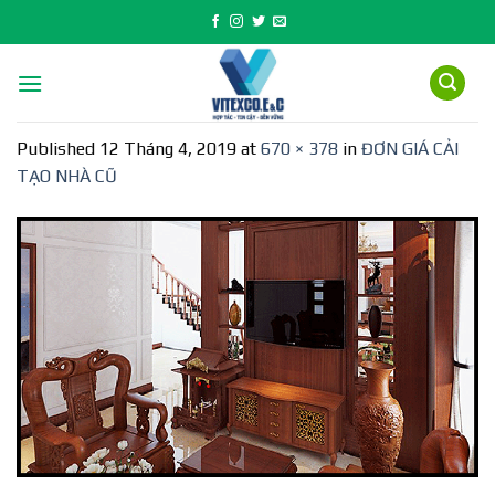
Skip
to
content
Published
12 Tháng 4, 2019
at
670 × 378
in
ĐƠN GIÁ CẢI
TẠO NHÀ CŨ