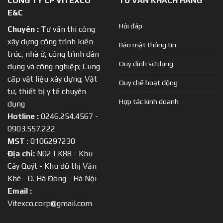
CÔNG TY CP VITEXCO
TƯ VẤN KHÁCH HÀNG
E&C
Hỏi đáp
Chuyên :
T
ư vấn thi công
xây dựng công trình kiến
Bảo mật thông tin
trúc, nhà ở, công trình dân
Quy định sử dụng
dụng và công nghiệp; Cung
cấp vật liệu xây dựng; Vật
Quy chế hoạt động
tư, thiết bị y tế chuyên
Hợp tác kinh doanh
dụng
Hotline :
0246.254.4567 -
0903.557.222
MST
: 0106297230
Địa chỉ:
N02 LK88 - Khu
Cây Quýt - Khu đô thị Văn
Khê - Q. Hà Đông - Hà Nội
Email :
Vitexco.corp@gmail.com