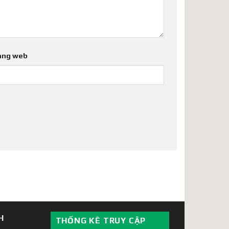
ang web
H
THỐNG KÊ TRUY CẬP