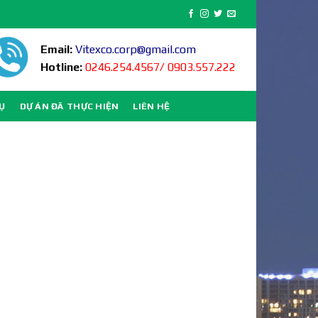
Email:
Vitexco.corp@gmail.com
Hotline:
0246.254.4567/ 0903.557.222
VỤ
DỰ ÁN ĐÃ THỰC HIỆN
LIÊN HỆ