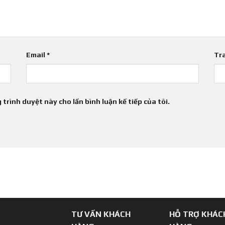
Email
*
Tr
 trình duyệt này cho lần bình luận kế tiếp của tôi.
TƯ VẤN KHÁCH
HỖ TRỢ KHÁC