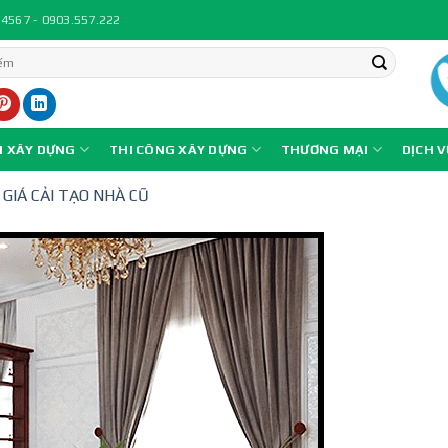
.4567 - 0903.557.222
N XÂY DỰNG
THI CÔNG XÂY DỰNG
THƯƠNG MẠI
DỊCH 
GIÁ CẢI TẠO NHÀ CŨ