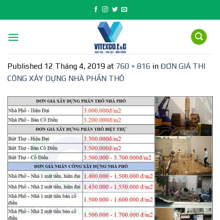
Skip
to
content
Published
12 Tháng 4, 2019
at
760 × 816
in
ĐƠN GIÁ THI
CÔNG XÂY DỰNG NHÀ PHẦN THÔ