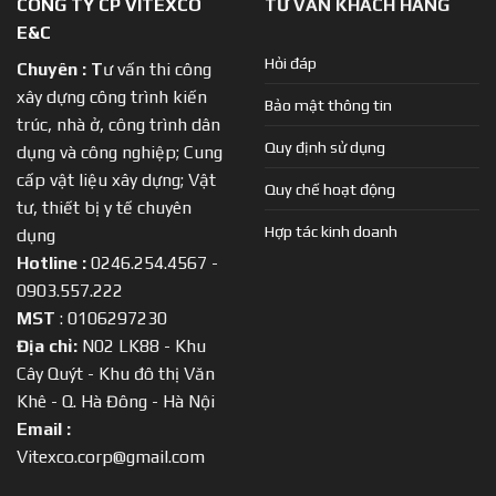
CÔNG TY CP VITEXCO
TƯ VẤN KHÁCH HÀNG
E&C
Hỏi đáp
Chuyên :
T
ư vấn thi công
xây dựng công trình kiến
Bảo mật thông tin
trúc, nhà ở, công trình dân
Quy định sử dụng
dụng và công nghiệp; Cung
cấp vật liệu xây dựng; Vật
Quy chế hoạt động
tư, thiết bị y tế chuyên
Hợp tác kinh doanh
dụng
Hotline :
0246.254.4567 -
0903.557.222
MST
: 0106297230
Địa chỉ:
N02 LK88 - Khu
Cây Quýt - Khu đô thị Văn
Khê - Q. Hà Đông - Hà Nội
Email :
Vitexco.corp@gmail.com