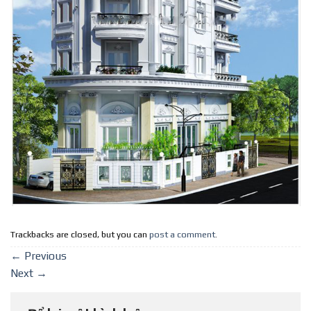
Trackbacks are closed, but you can
post a comment
.
←
Previous
Next
→