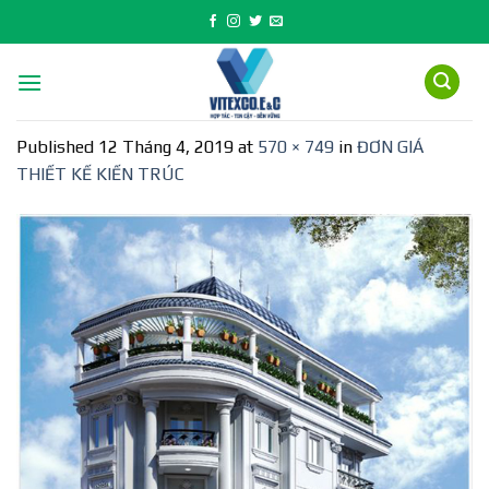
Skip
to
content
Published
12 Tháng 4, 2019
at
570 × 749
in
ĐƠN GIÁ
THIẾT KẾ KIẾN TRÚC