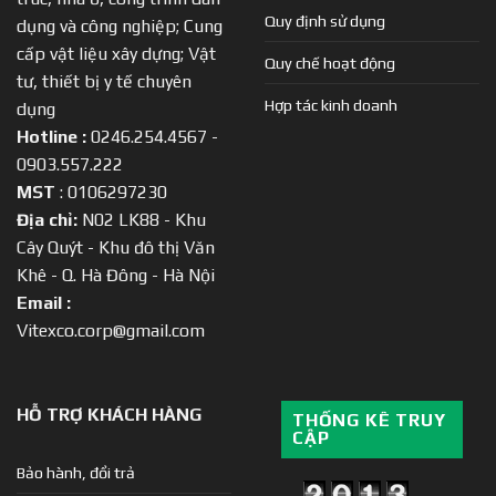
Quy định sử dụng
dụng và công nghiệp; Cung
cấp vật liệu xây dựng; Vật
Quy chế hoạt động
tư, thiết bị y tế chuyên
Hợp tác kinh doanh
dụng
Hotline :
0246.254.4567 -
0903.557.222
MST
: 0106297230
Địa chỉ:
N02 LK88 - Khu
Cây Quýt - Khu đô thị Văn
Khê - Q. Hà Đông - Hà Nội
Email :
Vitexco.corp@gmail.com
HỖ TRỢ KHÁCH HÀNG
THỐNG KÊ TRUY
CẬP
Bảo hành, đổi trả