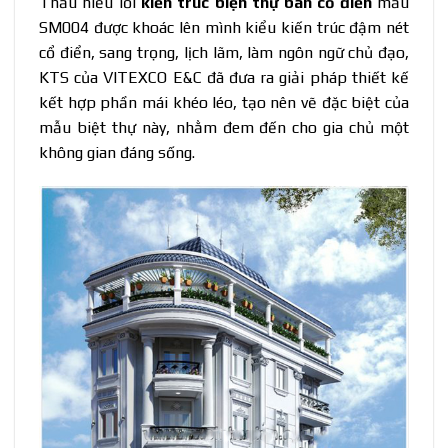
Thấu hiểu lối
kiến trúc biện thự bán cổ điển
mẫu
SM004 được khoác lên mình kiểu kiến trúc đậm nét
cổ điển, sang trọng, lịch lãm, làm ngôn ngữ chủ đạo,
KTS của VITEXCO E&C đã đưa ra giải pháp thiết kế
kết hợp phần mái khéo léo, tạo nên vẽ đặc biệt của
mẫu biệt thự này, nhằm đem đến cho gia chủ một
không gian đáng sống.