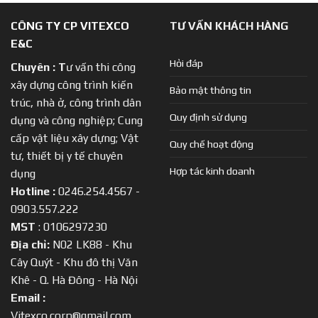
CÔNG TY CP VITEXCO
TƯ VẤN KHÁCH HÀNG
E&C
Hỏi đáp
Chuyên :
T
ư vấn thi công
xây dựng công trình kiến
Bảo mật thông tin
trúc, nhà ở, công trình dân
Quy định sử dụng
dụng và công nghiệp; Cung
cấp vật liệu xây dựng; Vật
Quy chế hoạt động
tư, thiết bị y tế chuyên
Hợp tác kinh doanh
dụng
Hotline :
0246.254.4567 -
0903.557.222
MST
: 0106297230
Địa chỉ:
N02 LK88 - Khu
Cây Quýt - Khu đô thị Văn
Khê - Q. Hà Đông - Hà Nội
Email :
Vitexco.corp@gmail.com