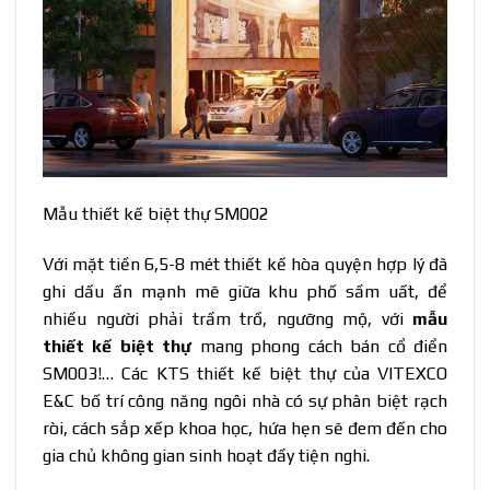
Mẫu thiết kế biệt thự SM002
Với mặt tiền 6,5-8 mét thiết kế hòa quyện hợp lý đã
ghi dấu ấn mạnh mẽ giữa khu phố sầm uất, để
nhiều người phải trầm trồ, ngưỡng mộ, với
mẫu
thiết kế biệt thự
mang phong cách bán cổ điển
SM003!… Các KTS thiết kế biệt thự của VITEXCO
E&C bố trí công năng ngôi nhà có sự phân biệt rạch
ròi, cách sắp xếp khoa học, hứa hẹn sẽ đem đến cho
gia chủ không gian sinh hoạt đầy tiện nghi.