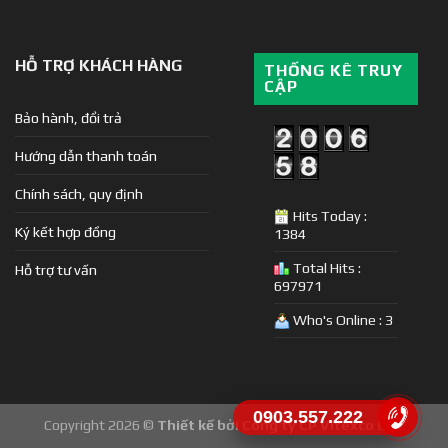
HỖ TRỢ KHÁCH HÀNG
THỐNG KÊ TRUY
CẬP
Bảo hành, đổi trả
Hướng dẫn thanh toán
Chính sách, quy định
Hits Today :
Ký kết hợp đồng
1384
Total Hits :
Hỗ trợ tư vấn
697971
Who's Online : 3
0903.557.222
Copyright 2026 ©
Thiết kế bởi Công ty CP Vitexco E&C