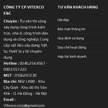
CÔNG TY CP VITEXCO
TƯ VẤN KHÁCH HÀNG
E&C
Hỏi đáp
Chuyên :
T
ư vấn thi công
xây dựng công trình kiến
Bảo mật thông tin
trúc, nhà ở, công trình dân
Quy định sử dụng
dụng và công nghiệp; Cung
cấp vật liệu xây dựng; Vật
Quy chế hoạt động
tư, thiết bị y tế chuyên
Hợp tác kinh doanh
dụng
Hotline :
0246.254.4567 -
0903.557.222
MST
: 0106297230
Địa chỉ:
N02 LK88 - Khu
Cây Quýt - Khu đô thị Văn
Khê - Q. Hà Đông - Hà Nội
Email :
Vitexco.corp@gmail.com