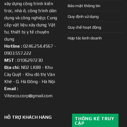
xây dựng công trình kiến
Bảo mật thông tin
trúc, nhà ở, công trình dân
Quy định sử dụng
dụng và công nghiệp; Cung
cấp vật liệu xây dựng; Vật
Quy chế hoạt động
tư, thiết bị y tế chuyên
Hợp tác kinh doanh
dụng
Hotline :
0246.254.4567 -
0903.557.222
MST
: 0106297230
Địa chỉ:
N02 LK88 - Khu
Cây Quýt - Khu đô thị Văn
Khê - Q. Hà Đông - Hà Nội
Email :
Vitexco.corp@gmail.com
HỖ TRỢ KHÁCH HÀNG
THỐNG KÊ TRUY
CẬP