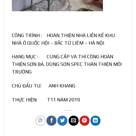
CÔNG TRÌNH : HOÀN THIỆN NHÀ LIỀN KỀ KHU
NHÀ Ở QUỐC HỘI – BẮC TỪ LIÊM – HÀ NỘI
HẠNG MỤC : CUNG CẤP VÀ THI CÔNG HOÀN
THIỆN SƠN BẢ. DÙNG SƠN SPEC THÂN THIỆN MÔI
TRƯỜNG
CHỦ ĐẦU TƯ: ANH KHANG
THỰC HIỆN: T11 NĂM 2019