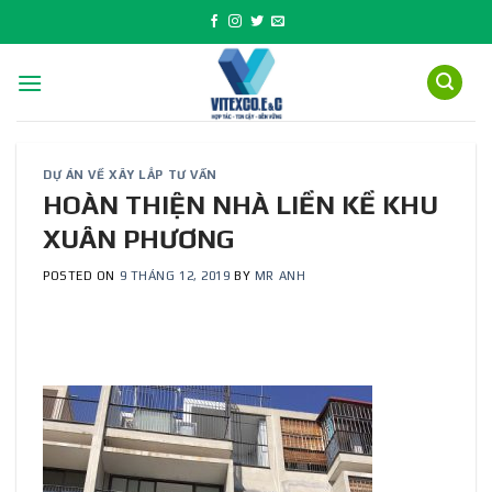
Skip
to
content
DỰ ÁN VỀ XÂY LẮP TƯ VẤN
HOÀN THIỆN NHÀ LIỀN KỀ KHU
XUÂN PHƯƠNG
POSTED ON
9 THÁNG 12, 2019
BY
MR ANH