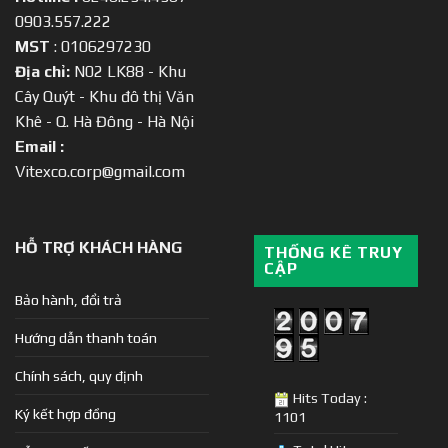
0903.557.222
MST
: 0106297230
Địa chỉ:
N02 LK88 - Khu
Cây Quýt - Khu đô thị Văn
Khê - Q. Hà Đông - Hà Nội
Email :
Vitexco.corp@gmail.com
HỖ TRỢ KHÁCH HÀNG
THỐNG KÊ TRUY
CẬP
Bảo hành, đổi trả
Hướng dẫn thanh toán
Chính sách, quy định
Hits Today :
Ký kết hợp đồng
1101