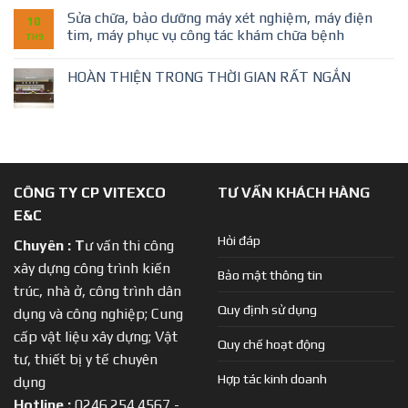
Sửa chữa, bảo dưỡng máy xét nghiệm, máy điện
10
tim, máy phục vụ công tác khám chữa bệnh
TH9
HOÀN THIỆN TRONG THỜI GIAN RẤT NGẮN
CÔNG TY CP VITEXCO
TƯ VẤN KHÁCH HÀNG
E&C
Hỏi đáp
Chuyên :
T
ư vấn thi công
xây dựng công trình kiến
Bảo mật thông tin
trúc, nhà ở, công trình dân
Quy định sử dụng
dụng và công nghiệp; Cung
cấp vật liệu xây dựng; Vật
Quy chế hoạt động
tư, thiết bị y tế chuyên
Hợp tác kinh doanh
dụng
Hotline :
0246.254.4567 -