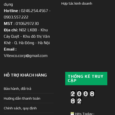
Hợp tác kinh doanh
dụng
Hotline :
0246.254.4567 -
0903.557.222
MST
: 0106297230
Địa chỉ:
N02 LK88 - Khu
Cây Quýt - Khu đô thị Văn
Khê - Q. Hà Đông - Hà Nội
Email :
Vitexco.corp@gmail.com
HỖ TRỢ KHÁCH HÀNG
THỐNG KÊ TRUY
CẬP
Bảo hành, đổi trả
Hướng dẫn thanh toán
Chính sách, quy định
Hits Today :