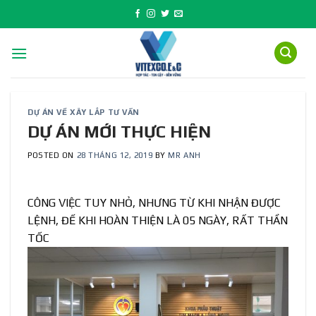
Skip
to
content
DỰ ÁN VỀ XÂY LẮP TƯ VẤN
DỰ ÁN MỚI THỰC HIỆN
POSTED ON
28 THÁNG 12, 2019
BY
MR ANH
CÔNG VIỆC TUY NHỎ, NHƯNG TỪ KHI NHẬN ĐƯỢC
LỆNH, ĐẾ KHI HOÀN THIỆN LÀ 05 NGÀY, RẤT THẦN
TỐC