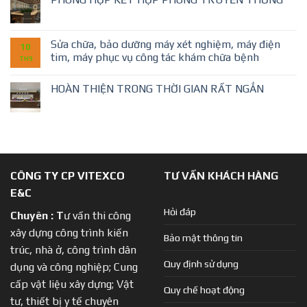
Sửa chữa, bảo dưỡng máy xét nghiệm, máy điện
10
tim, máy phục vụ công tác khám chữa bệnh
TH9
HOÀN THIỆN TRONG THỜI GIAN RẤT NGẮN
CÔNG TY CP VITEXCO
TƯ VẤN KHÁCH HÀNG
E&C
Hỏi đáp
Chuyên :
T
ư vấn thi công
xây dựng công trình kiến
Bảo mật thông tin
trúc, nhà ở, công trình dân
Quy định sử dụng
dụng và công nghiệp; Cung
cấp vật liệu xây dựng; Vật
Quy chế hoạt động
tư, thiết bị y tế chuyên