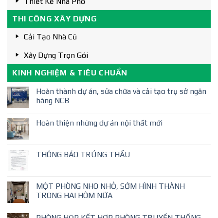
Thiết Kế Nhà Phố
THI CÔNG XÂY DỰNG
Cải Tạo Nhà Cũ
Xây Dựng Trọn Gói
KINH NGHIỆM & TIÊU CHUẨN
Hoàn thành dự án, sửa chữa và cải tạo trụ sở ngân
hàng NCB
Hoàn thiện những dự án nội thất mới
THÔNG BÁO TRÚNG THẦU
MỘT PHÒNG NHO NHỎ, SỚM HÌNH THÀNH
TRONG HAI HÔM NỮA
PHÒNG HỌP KẾT HỢP PHÒNG TRUYỀN THỐNG